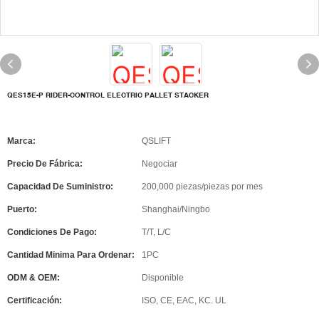
QES15E-P RIDER-CONTROL ELECTRIC PALLET STACKER
Marca:
QSLIFT
Precio De Fábrica:
Negociar
Capacidad De Suministro:
200,000 piezas/piezas por mes
Puerto:
Shanghai/Ningbo
Condiciones De Pago:
T/T, L/C
Cantidad Minima Para Ordenar:
1PC
ODM & OEM:
Disponible
Certificación:
ISO, CE, EAC, KC. UL