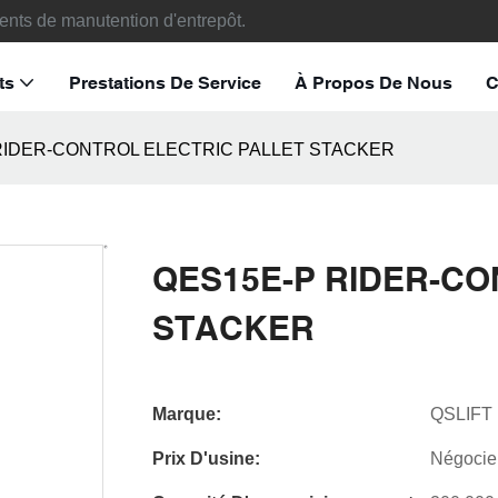
ents de manutention d'entrepôt.
ts
Prestations De Service
À Propos De Nous
C
RIDER-CONTROL ELECTRIC PALLET STACKER
QES15E-P RIDER-CO
STACKER
Marque:
QSLIFT
Prix D'usine:
Négocie