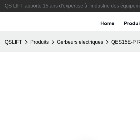
QS LIFT apporte 15 ans d'expertise à l'industrie des équipem
Home
Produi
QSLIFT
Produits
Gerbeurs électriques
QES15E-P 