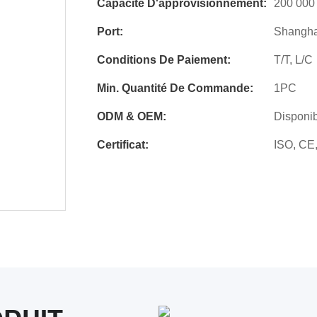
Capacité D'approvisionnement:
200 000 
Port:
Shangha
Conditions De Paiement:
T/T, L/C
Min. Quantité De Commande:
1PC
ODM & OEM:
Disponi
Certificat:
ISO, CE