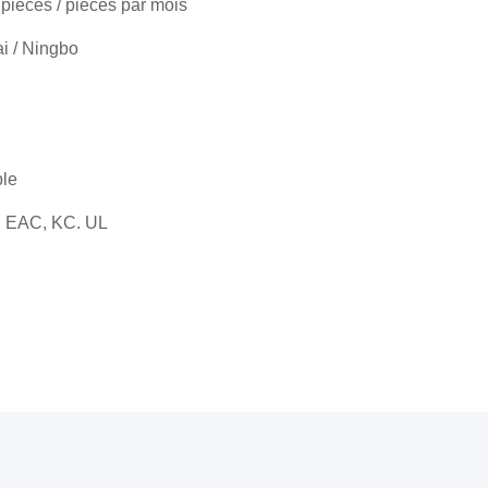
pièces / pièces par mois
i / Ningbo
ble
, EAC, KC. UL