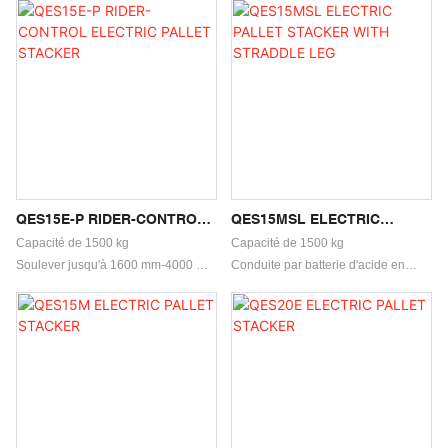
QES15E-P RIDER-CONTROL
QES15MSL ELECTRIC
ELECTRIC PALLET STACKER
PALLET STACKER WITH
Capacité de 1500 kg
Capacité de 1500 kg
STRADDLE LEG
Soulever jusqu'à 1600 mm-4000 mm
Conduite par batterie d'acide en
Conduite par batterie au plomb-
plomb
acide
Batterie au lithium pour l'option
Soulever jusqu'à 1540 mm-3455 mm
Plus stable
Capacité d'équilibrage forte