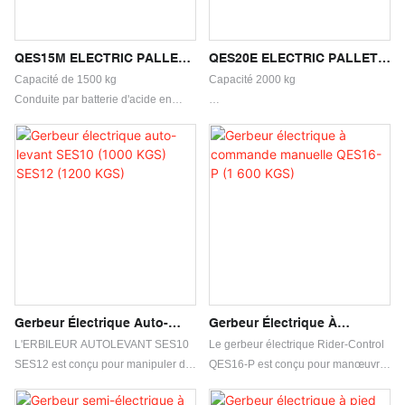
QES15M ELECTRIC PALLET
QES20E ELECTRIC PALLET
STACKER
STACKER
Capacité de 1500 kg
Capacité 2000 kg
Conduite par batterie d'acide en
plomb
Conduite par batterie au lithium
Batterie au lithium pour l'option
Conçu avec une longue poignée
Soulever jusqu'à 1910 mm-3410 mm
Soulever jusqu'à 1510 mm-3910 mm
Plus stable
Conception compacte
Capacité d'équilibrage forte
Rayon de virage court
Convient pour les petites opérations
d'entrepôt
Gerbeur Électrique Auto-
Gerbeur Électrique À
Levant SES10 (1000 KGS)
Commande Manuelle QES16-
L'ERBILEUR AUTOLEVANT SES10
Le gerbeur électrique Rider-Control
SES12 (1200 KGS)
P (1 600 KGS)
SES12 est conçu pour manipuler de
QES16-P est conçu pour manœuvrer
manière sûre et efficace des charges
facilement dans des espaces
lourdes en milieu industriel. Avec sa
restreints et transporter efficacement