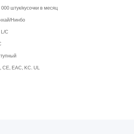
 000 штук/кусочки в месяц
нхай/Нинбо
, L/C
C
ступный
, CE, EAC, KC. UL