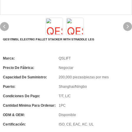
QES15MSL ELECTRIC PALLET STACKER WITH STRADDLE LEG
Marca:
QSLIFT
Precio De Fábrica:
Negociar
Capacidad De Suministro:
200,000 piezas/piezas por mes
Puerto:
Shanghai/Ningbo
Condiciones De Pago:
T/T, L/C
Cantidad Minima Para Ordenar:
1PC
ODM & OEM:
Disponible
Certificación:
ISO, CE, EAC, KC. UL