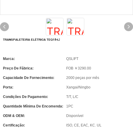
TRANSPALETEIRA ELÉTRICA TEQ15-Li
Marca:
QSLIFT
Preço De Fábrica:
FOB ￥3290.00
Capacidade De Fornecimento:
2000 peças por mês
Porta:
Xangai/Ningbo
Condições De Pagamento:
T/T, L/C
Quantidade Mínima De Encomenda:
1PC
ODM & OEM:
Disponível
Certificação:
ISO, CE, EAC, KC. UL