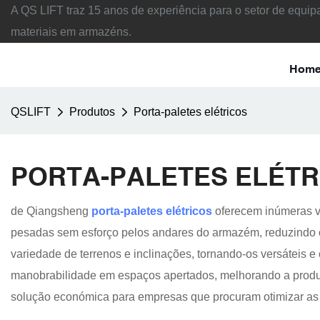
A QS LIFT traz 15 anos de experiência para o setor de equ
materiais em armazéns.
Hom
QSLIFT
Produtos
Porta-paletes elétricos
PORTA-PALETES ELÉTR
de Qiangsheng
porta-paletes elétricos
oferecem inúmeras v
pesadas sem esforço pelos andares do armazém, reduzindo o
variedade de terrenos e inclinações, tornando-os versáteis 
manobrabilidade em espaços apertados, melhorando a produt
solução económica para empresas que procuram otimizar as 