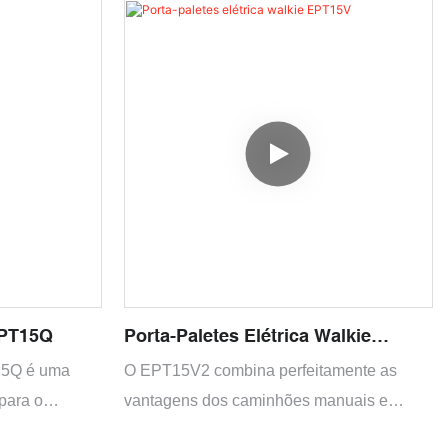
 está equipada
de carga máxima de 2.000 kg. Este
mo controles
caminhão compacto e ergonômico está
e alta
equipado com um painel de controle fácil
iciente e sem
de usar e oferece manobrabilidade precisa
em espaços apertados, tornando-o uma
solução ideal para operações de
armazenamento e logística
EPT15Q
Porta-Paletes Elétrica Walkie
EPT15V
5Q é uma
O EPT15V2 combina perfeitamente as
 para o
vantagens dos caminhões manuais e
s em
elétricos, e é um caminhão multifuncional