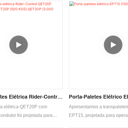
anuais.
transpaleteira manual.
tes Elétrica Rider-Control
Porta-Paletes Elétrico 
.000 KGS) QET25P (500
KGS)
ira elétrica QET20P com
Apresentamos a transpaleteir
0P (3.000 KGS)
condutor foi projetada para
EPT15, projetada para opera
o eficiente e segura de cargas
em armazéns e ambientes ind