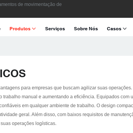
ipamentos de movimentação de
e
Produtos
Serviços
Sobre Nós
Casos
ICOS
antagens para empresas que buscam agilizar suas operações. 
 trabalho manual e aumentando a eficiência. Equipados com um
e confiáveis ​​em qualquer ambiente de trabalho. O design comp
ividade geral. Além disso, com baixos requisitos de manutenç
suas operações logísticas.