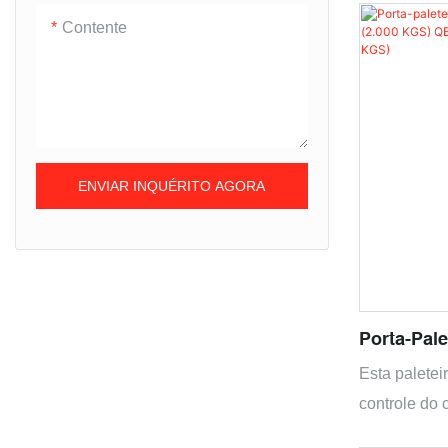
paleteiras m
Contente
ENVIAR INQUÉRITO AGORA
Porta-Pale
QET20P (2
Esta palete
KGS) QET3
controle do 
movimentaçã