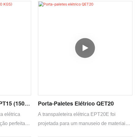
Econômico e prático
Dirija por bateria de lítio
EPT15 (1500
Porta-Paletes Elétrico QET20
a elétrica
A transpaleteira elétrica EPT20E foi
ção perfeita
projetada para um manuseio de materiais
ustriais. Esta
eficiente e sem esforço, com capacidade