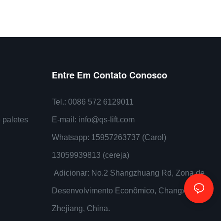
riais. Com
de alta qualidade, leve e pequeno,
roles fáceis
adequado para uso em espaços apertados.
dade perfeita e
O carro adota o conceito de design de
cursos
ponta (de ponta) e infunde o conceito de
ões
design de blocos de construção, dando ao
Entre Em Contato Conosco
roll back,
carro uma nova aparência angular.
o para
Com peso ultraleve, super estrutura
Tel.: 0086 572 6129011
 agilizar seus
corporal, a alça pode andar na vertical.
 paletes
E-mail:
info@qs-lift.com
teriais
A alça e a roda de apoio podem ser
Whatsapp: 15957263737 (Carol)
desmontadas rapidamente, o motor
hidráulico é integrado, fácil de usar e
13059939813 (cereja)
manter, e todo o corpo é equipado com
Adicionar: No.2 Shangzhuang Rd, Zona de
uma tampa metálica para evitar danos por
Desenvolvimento Econômico, Changxing,
impacto e prolongar a vida útil
Zhejiang, China.