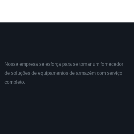
capacidade 
Seu design 
manobra o t
estreitos e
movimentado
CA garante 
enquanto a a
Nossa empresa se esforça para se tornar um fornecedor
ergonômico
de soluções de equipamentos de armazém com serviço
confortável e
completo.