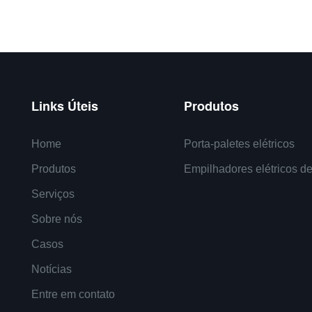
de carga máxima de 2.000kg.
armazéns e ambientes indust
compacto e capacidade de
seu design ergonômico e cont
ornam ideal para espaços
de usar, oferece manobrabili
 ambientes de armazém
maior produtividade. Seus re
s. O motor de acionamento
avançados, como configuraç
Links Úteis
Produtos
uma operação suave e potente,
programáveis ​​e sistema anti-
lça e os controles
tornam-no um recurso valios
Home
Porta-paletes elétricos
s garantem uma operação
qualquer operação que busca
Produtos
Empilhadores elétricos de
 intuitiva para o usuário
processos de manuseio de ma
Serviços
Sobre nós
Casos
Notícias
Entre em contato