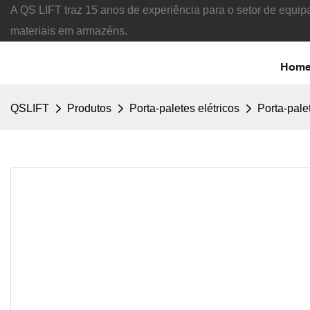
A QS LIFT traz 15 anos de experiência para o setor de equ
materiais em armazéns.
Hom
QSLIFT
Produtos
Porta-paletes elétricos
Porta-pale