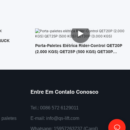
RUCK
Porta-Paletes Elétrica Rider-Control QET20P
(2.000 KGS) QET25P (500 KGS) QET30P
(3.000 KGS)
Entre Em Contato Conosco
Tel.: 0086 572 6129011
 paletes
E-mail:
info@qs-lift.com
Whatsapp: 15957263737 (Carol)