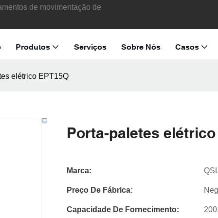
ipamentos de movimentação de
e
Produtos
Serviços
Sobre Nós
Casos
tes elétrico EPT15Q
Porta-paletes elétric
Marca:
QSL
Preço De Fábrica:
Neg
Capacidade De Fornecimento:
200