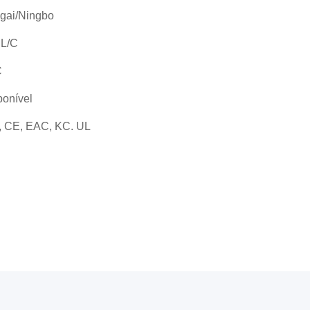
gai/Ningbo
 L/C
C
ponível
, CE, EAC, KC. UL