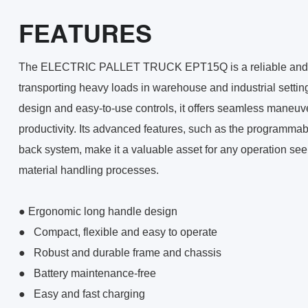
FEATURES
The ELECTRIC PALLET TRUCK EPT15Q is a reliable and eff
transporting heavy loads in warehouse and industrial settin
design and easy-to-use controls, it offers seamless maneuv
productivity. Its advanced features, such as the programmabl
back system, make it a valuable asset for any operation seek
material handling processes.
● Ergonomic long handle design
●
Compact, flexible and easy to operate
●
Robust and durable frame and chassis
●
Battery maintenance-free
●
Easy and fast charging