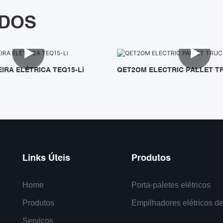
ADOS
IRA ELÉTRICA TEQ15-Li
QET2OM ELECTRIC PALLET T
Links Úteis
Produtos
Home
Porta-paletes elétricos
Produtos
Empilhadores elétricos de
Serviços