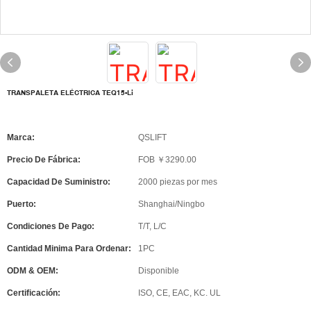
TRANSPALETA ELÉCTRICA TEQ15-Li
Marca:
QSLIFT
Precio De Fábrica:
FOB ￥3290.00
Capacidad De Suministro:
2000 piezas por mes
Puerto:
Shanghai/Ningbo
Condiciones De Pago:
T/T, L/C
Cantidad Minima Para Ordenar:
1PC
ODM & OEM:
Disponible
Certificación:
ISO, CE, EAC, KC. UL