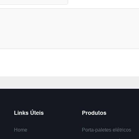
Links Úteis
Produtos
Home
Porta-paletes elétricos