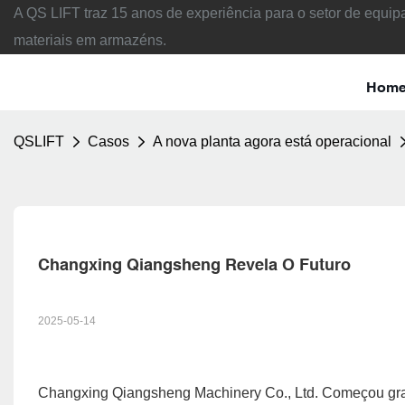
A QS LIFT traz 15 anos de experiência para o setor de equ
materiais em armazéns.
Hom
QSLIFT
Casos
A nova planta agora está operacional
Changxing Qiangsheng Revela O Futuro
2025-05-14
Changxing Qiangsheng Machinery Co., Ltd. Começou gra