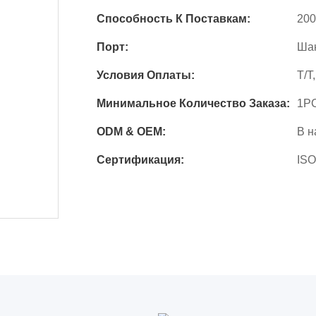
Способность К Поставкам:
200
Порт:
Ша
Условия Оплаты:
T/T
Минимальное Количество Заказа:
1P
ODM & OEM:
В н
Сертификация:
ISO