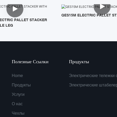
QES15M ELECTRIC PALLET S
ECTRIC PALLET STACKER
LE LEG
Полезные Ссылки
Продукты
Home
Электрические тележки 
Продукты
Электрические штабеле
Услуги
О нас
Чехлы