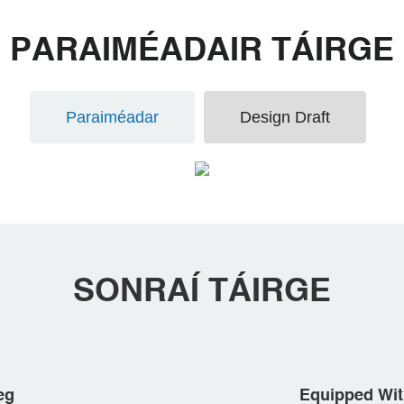
PARAIMÉADAIR TÁIRGE
Paraiméadar
Design Draft
SONRAÍ TÁIRGE
eg
Equipped Wit