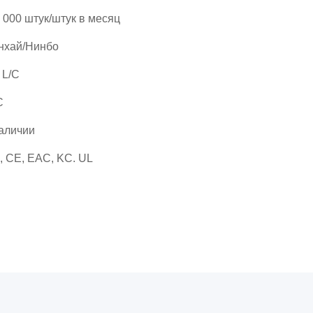
 000 штук/штук в месяц
нхай/Нинбо
, L/C
C
аличии
, CE, EAC, KC. UL