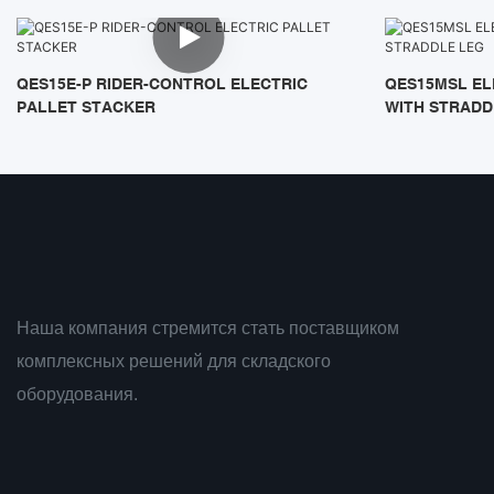
QES15E-P RIDER-CONTROL ELECTRIC
QES15MSL EL
PALLET STACKER
WITH STRADD
Наша компания стремится стать поставщиком
комплексных решений для складского
оборудования.