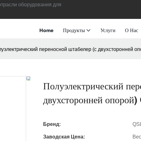
отрасли оборудования для
Home
Продукты
Услуги
О Нас
уэлектрический переносной штабелер (с двухсторонней о
Полуэлектрический пер
двухсторонней опорой
Бренд:
QS
Заводская Цена:
Вес