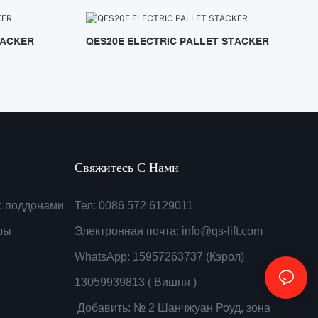
TACKER
QES20E ELECTRIC PALLET STACKER
Свяжитесь С Нами
с поддонами
Тел: 0086 572 6129011
ры
Электронная почта:
info@qs-lift.com
WhatsApp: 15957263737 (Кэрол)
13059939813 ( Вишня )
Добавить: № 2 Шанчжуан Роуд, зона