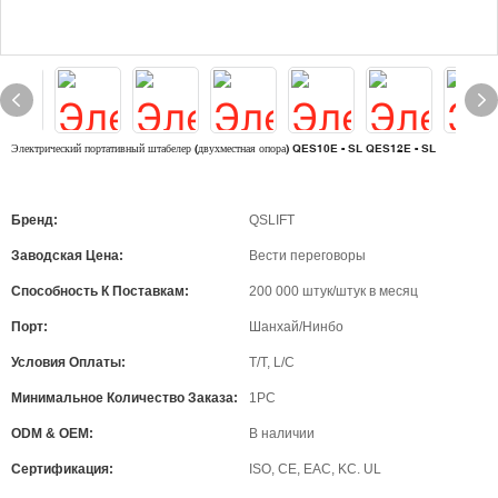
Электрический портативный штабелер (двухместная опора) QES10E - SL QES12E - SL
Бренд:
QSLIFT
Заводская Цена:
Вести переговоры
Способность К Поставкам:
200 000 штук/штук в месяц
Порт:
Шанхай/Нинбо
Условия Оплаты:
T/T, L/C
Минимальное Количество Заказа:
1PC
ODM & OEM:
В наличии
Сертификация:
ISO, CE, EAC, KC. UL