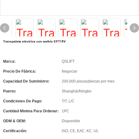
Transpaleta eléctrica con walkie EPT15V
Marca:
QSLIFT
Precio De Fábrica:
Negociar
Capacidad De Suministro:
200.000 piezas/piezas por mes
Puerto:
Shanghái/Ningbo
Condiciones De Pago:
T/T, L/C
Cantidad Minima Para Ordenar:
1PC
ODM & OEM:
Disponible
Certificación:
ISO, CE, EAC, KC. UL