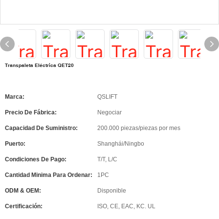
Transpaleta Eléctrica QET20
Marca:
QSLIFT
Precio De Fábrica:
Negociar
Capacidad De Suministro:
200.000 piezas/piezas por mes
Puerto:
Shanghái/Ningbo
Condiciones De Pago:
T/T, L/C
Cantidad Minima Para Ordenar:
1PC
ODM & OEM:
Disponible
Certificación:
ISO, CE, EAC, KC. UL