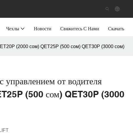
Чехлы
Новости
Свяжитесь С Нами
Скачать
QET20P (2000 сом) QET25P (500 сом) QET30P (3000 сом)
с управлением от водителя
T25P (500 сом) QET30P (3000
LIFT