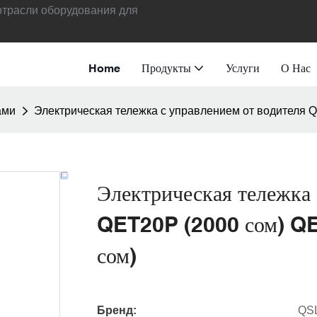
отрасли оборудования для
Home
Продукты
Услуги
О Нас
ами
Электрическая тележка с управлением от водителя 
Электрическая тележка 
QET20P (2000 сом) QE
сом)
Бренд:
QS