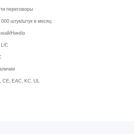
ти переговоры
 000 штук/штук в месяц
нхай/Нинбо
, L/C
C
аличии
, CE, EAC, KC. UL