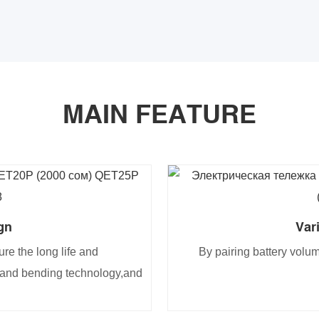
MAIN FEATURE
gn
Var
re the long life and
By pairing battery volu
ng and bending technology,and